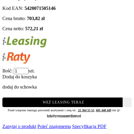
Kod EAN:
5420071505146
Cena brutto:
703,82 zł
Cena netto:
572,21 zł
Ilość:
szt.
Dodaj do koszyka
dodaj do schowka
WEŹ LEASING TERAZ
Przed wzięciem leasingu potwierdź asortyment i cenę tel.:
22 364 55 55
,
601 448 449
lub @:
bok@wyposazamyfirmy.pl
Zapytaj o produkt
Poleć znajomemu
Specyfikacja PDF