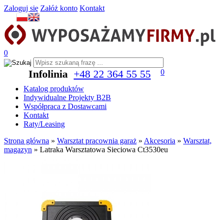
Zaloguj się
Załóż konto
Kontakt
0
Infolinia
+48 22 364 55 55
0
Katalog produktów
Indywidualne Projekty B2B
Współpraca z Dostawcami
Kontakt
Raty/Leasing
Strona główna
»
Warsztat pracownia garaż
»
Akcesoria
»
Warsztat,
magazyn
»
Latraka Warsztatowa Sieciowa Ct3530eu