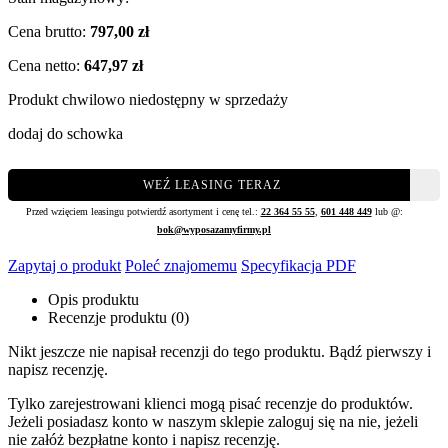
Cena brutto:
797,00 zł
Cena netto:
647,97 zł
Produkt chwilowo niedostępny w sprzedaży
dodaj do schowka
WEŹ LEASING TERAZ
Przed wzięciem leasingu potwierdź asortyment i cenę tel.:
22 364 55 55
,
601 448 449
lub @:
bok@wyposazamyfirmy.pl
Zapytaj o produkt
Poleć znajomemu
Specyfikacja PDF
Opis produktu
Recenzje produktu (0)
Nikt jeszcze nie napisał recenzji do tego produktu. Bądź pierwszy i
napisz recenzję.
Tylko zarejestrowani klienci mogą pisać recenzje do produktów.
Jeżeli posiadasz konto w naszym sklepie zaloguj się na nie, jeżeli
nie załóż bezpłatne konto i napisz recenzję.