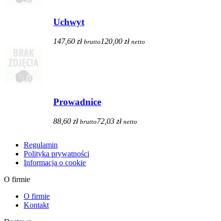
Uchwyt
147,60 zł
120,00 zł
brutto
netto
Prowadnice
88,60 zł
72,03 zł
brutto
netto
Regulamin
Polityka prywatności
Informacja o cookie
O firmie
O firmie
Kontakt