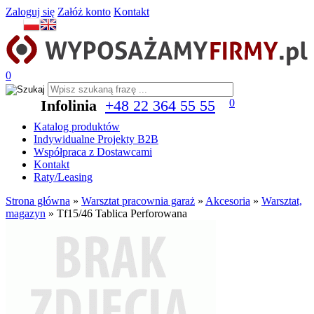
Zaloguj się
Załóż konto
Kontakt
0
Infolinia
+48 22 364 55 55
0
Katalog produktów
Indywidualne Projekty B2B
Współpraca z Dostawcami
Kontakt
Raty/Leasing
Strona główna
»
Warsztat pracownia garaż
»
Akcesoria
»
Warsztat,
magazyn
»
Tf15/46 Tablica Perforowana