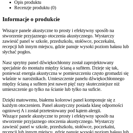
Opis produktu
Recenzje produktu (0)
Informacje o produkcie
Wiszące panele akustyczne to prosty i efektywny sposób na
stworzenie przyjaznego otoczenia akustycznego. Wystarczy
zawiesić panel w szkole, przedszkolu, stołówce, poczekalni,
recepcji lub innym miejscu, gdzie panuje wysoki poziom hałasu lub
słychać pogłos.
Nasz sprytny panel dźwiękochłonny został zaprojektowany
specjalnie do montażu między ścianą a sufitem. Dzieje się tak,
ponieważ energia akustyczna w pomieszczeniu często gromadzi się
właśnie w narożnikach. Umieszczenie panelu dźwiękochłonnego
między ścianą a sufitem jest nawet pięć razy skuteczniejsze niż
umieszczenie go tylko na ścianie lub tylko na suficie.
Dzięki matowemu, białemu kolorowi panel komponuje się z
każdym otoczeniem. Panel akustyczny posiada klasę odporności
ogniowej A i został przetestowany pod kątem alergii.
Wiszące panele akustyczne to prosty i efektywny sposób na
stworzenie przyjaznego otoczenia akustycznego. Wystarczy
zawiesić panel w szkole, przedszkolu, stołówce, poczekalni,
recepcji lub innym miejscu, gdzie panuje wysoki poziom hałasu lub