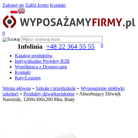
Zaloguj się
Załóż konto
Kontakt
0
Infolinia
+48 22 364 55 55
0
Katalog produktów
Indywidualne Projekty B2B
Współpraca z Dostawcami
Kontakt
Raty/Leasing
Strona główna
»
Szkoła i przedszkole
»
Wyposażenie stołówki
szkolnej
»
Produkty dźwiękochłonne
»
Absorbujący Dźwięk
Narożnik, 1200x300x200 Mm, Biały