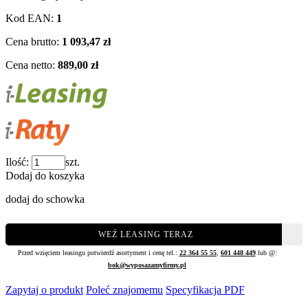
Kod EAN:
1
Cena brutto:
1 093,47 zł
Cena netto:
889,00 zł
Ilość:
szt.
Dodaj do koszyka
dodaj do schowka
WEŹ LEASING TERAZ
Przed wzięciem leasingu potwierdź asortyment i cenę tel.:
22 364 55 55
,
601 448 449
lub @:
bok@wyposazamyfirmy.pl
Zapytaj o produkt
Poleć znajomemu
Specyfikacja PDF