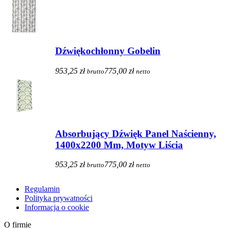
Dźwiękochłonny Gobelin
953,25 zł
775,00 zł
brutto
netto
Absorbujący Dźwięk Panel Naścienny,
1400x2200 Mm, Motyw Liścia
953,25 zł
775,00 zł
brutto
netto
Regulamin
Polityka prywatności
Informacja o cookie
O firmie