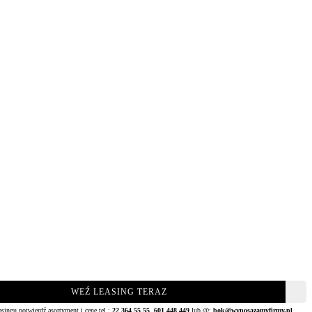
WEŹ LEASING TERAZ
asingu potwierdź asortyment i cenę tel.:
22 364 55 55
,
601 448 449
lub @:
bok@wyposazamyfirmy.pl