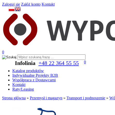
Zaloguj się
Załóż konto
Kontakt
0
Infolinia
+48 22 364 55 55
0
Katalog produktów
Indywidualne Projekty B2B
Współpraca z Dostawcami
Kontakt
Raty/Leasing
Strona główna
»
Przemysł i magazyn
»
Transport i podnoszenie
»
Wó