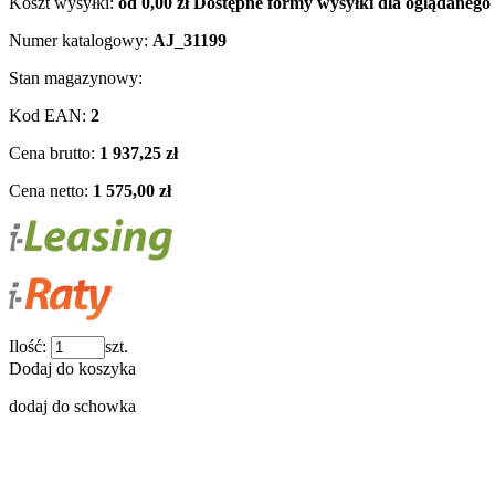
Koszt wysyłki:
od 0,00 zł
Dostępne formy wysyłki dla oglądanego
Numer katalogowy:
AJ_31199
Stan magazynowy:
Kod EAN:
2
Cena brutto:
1 937,25 zł
Cena netto:
1 575,00 zł
Ilość:
szt.
Dodaj do koszyka
dodaj do schowka