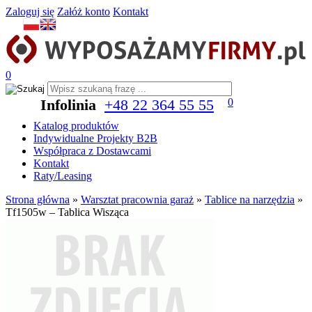
Zaloguj się
Załóż konto
Kontakt
0
Infolinia
+48 22 364 55 55
0
Katalog produktów
Indywidualne Projekty B2B
Współpraca z Dostawcami
Kontakt
Raty/Leasing
Strona główna
»
Warsztat pracownia garaż
»
Tablice na narzędzia
»
Tf1505w – Tablica Wisząca