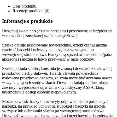
Opis produktu
Recenzje produktu (0)
Informacje o produkcie
Utrzymuj swoje narzędzia w porządku i przechowuj je bezpiecznie
w niewielkiej zamykanej szafce narzędziowej!
Szafka oferuje perforowane powierzchnie, dzięki czemu można
zawiesić haczyki i uchwyty na narzędzia wewnątrz i po
wewnętrznej stronie drzwi. Haczyki są sprzedawane osobno (patrz
akcesoria) i można je łatwo przewiesić w razie potrzeby.
Szafka posiada solidną konstrukcję z ramą i drzwiami z malowanej
proszkowo blachy stalowej. Twarda i trwała powierzchnia
malowana proszkowo oznacza, że szafa może być używana nawet
w wymagających środowiskach. Drzwi posiadają solidne, ukryte
zawiasy i wyposażone są w zamek cylindryczny ASSA, który
uniemożliwia dostęp osobom niepowołanym.
Można zawiesić haczyki i uchwyty odpowiednie do posiadanych
narzędzi, na przykład uchwyt na śrubokręt i haczyki na młotek,
szczypce lub ochronniki słuchu po wewnętrznej stronie drzwi.
Utrzymuj swoje narzędzia w porządku i przechowuj je bezpiecznie