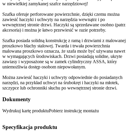
w niewielkiej zamykanej szafce narzędziowej!
Szafka oferuje perforowane powierzchnie, dzięki czemu można
zawiesić haczyki i uchwyty na narzędzia wewnątrz i po
wewnętrznej stronie drzwi. Haczyki są sprzedawane osobno (patrz
akcesoria) i można je łatwo przewiesić w razie potrzeby.
Szafka posiada solidną konstrukcję z ramą i drzwiami z malowanej
proszkowo blachy stalowej. Twarda i trwała powierzchnia
malowana proszkowo oznacza, że szafa może być używana nawet
w wymagających środowiskach. Drzwi posiadają solidne, ukryte
zawiasy i wyposażone są w zamek cylindryczny ASSA, który
uniemożliwia dostęp osobom niepowołanym.
Można zawiesić haczyki i uchwyty odpowiednie do posiadanych
narzędzi, na przykład uchwyt na śrubokręt i haczyki na młotek,
szczypce lub ochronniki słuchu po wewnętrznej stronie drzwi.
Dokumenty
Wydrukuj kartę produktuPobierz instrukcję montażu
Specyfikacja produktu