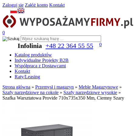
Zaloguj się
Załóż konto
Kontakt
0
Infolinia
+48 22 364 55 55
0
Katalog produktów
Indywidualne Projekty B2B
Współpraca z Dostawcami
Kontakt
Raty/Leasing
Strona główna
»
Przemysł i magazyn
»
Meble Magazynowe
»
Szafy narzędziowe na cokole
»
Szafy narzędziowe wysokie
»
Szafka Warsztatowa Provide 710x735x350 Mm, Ciemny Szary