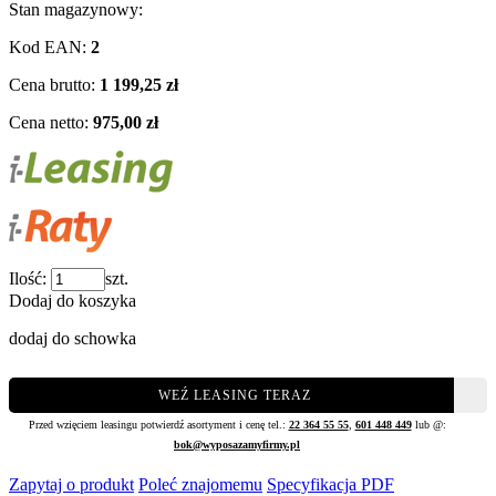
Stan magazynowy:
Kod EAN:
2
Cena brutto:
1 199,25 zł
Cena netto:
975,00 zł
Ilość:
szt.
Dodaj do koszyka
dodaj do schowka
WEŹ LEASING TERAZ
Przed wzięciem leasingu potwierdź asortyment i cenę tel.:
22 364 55 55
,
601 448 449
lub @:
bok@wyposazamyfirmy.pl
Zapytaj o produkt
Poleć znajomemu
Specyfikacja PDF