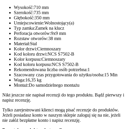
Wysokość:710 mm
Szerokość:735 mm
Głębokość:350 mm
Umiejscowienie:Wolnostojący(a)
Typ zamka:Zamek na klucz
Perforacja otworów:9x9 mm
Rozstaw otworów:38 mm
Materiał:Stal
Kolor drzwi:Ciemnoszary
Kod koloru drzwi:NCS S7502-B
Kolor korpusu:Ciemnoszary
Kod koloru korpusu:NCS S7502-B
Rekomendowana liczba osób potrzebna:1
Szacowany czas przygotowania do użytku/osoba:15 Min
Waga:16,35 kg
Montaż:Do samodzielnego montażu
Nikt jeszcze nie napisał recenzji do tego produktu. Bądź pierwszy i
napisz recenzję.
Tylko zarejestrowani klienci mogą pisać recenzje do produktów.
Jeżeli posiadasz konto w naszym sklepie zaloguj się na nie, jeżeli
nie załóż bezpłatne konto i napisz recenzję.