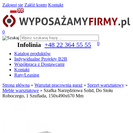
Zaloguj się
Załóż konto
Kontakt
0
Infolinia
+48 22 364 55 55
0
Katalog produktów
Indywidualne Projekty B2B
Współpraca z Dostawcami
Kontakt
Raty/Leasing
Strona główna
»
Warsztat pracownia garaż
»
Sprzęt warsztatowy
»
Meble warsztatowe
»
Szafka Narzędziowa Solid, Do Stołu
Roboczego, 1 Szuflada, 150x490x670 Mm