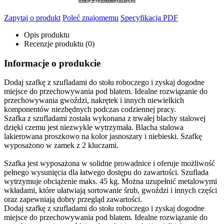
Zapytaj o produkt
Poleć znajomemu
Specyfikacja PDF
Opis produktu
Recenzje produktu (0)
Informacje o produkcie
Dodaj szafkę z szufladami do stołu roboczego i zyskaj dogodne
miejsce do przechowywania pod blatem. Idealne rozwiązanie do
przechowywania gwoździ, nakrętek i innych niewielkich
komponentów niezbędnych podczas codziennej pracy.
Szafka z szufladami została wykonana z trwałej blachy stalowej
dzięki czemu jest niezwykle wytrzymała. Blacha stalowa
lakierowana proszkowo na kolor jasnoszary i niebieski. Szafkę
wyposażono w zamek z 2 kluczami.
Szafka jest wyposażona w solidne prowadnice i oferuje możliwość
pełnego wysunięcia dla łatwego dostępu do zawartości. Szuflada
wytrzymuje obciążenie maks. 45 kg. Można uzupełnić metalowymi
wkładami, które ułatwiają sortowanie śrub, gwoździ i innych części
oraz zapewniają dobry przegląd zawartości.
Dodaj szafkę z szufladami do stołu roboczego i zyskaj dogodne
miejsce do przechowywania pod blatem. Idealne rozwiązanie do