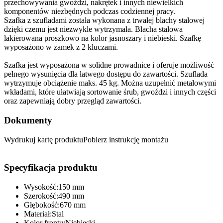
przechowywania gwoździ, nakrętek i innych niewielkich
komponentów niezbędnych podczas codziennej pracy.
Szafka z szufladami została wykonana z trwałej blachy stalowej
dzięki czemu jest niezwykle wytrzymała. Blacha stalowa
lakierowana proszkowo na kolor jasnoszary i niebieski. Szafkę
wyposażono w zamek z 2 kluczami.
Szafka jest wyposażona w solidne prowadnice i oferuje możliwość
pełnego wysunięcia dla łatwego dostępu do zawartości. Szuflada
wytrzymuje obciążenie maks. 45 kg. Można uzupełnić metalowymi
wkładami, które ułatwiają sortowanie śrub, gwoździ i innych części
oraz zapewniają dobry przegląd zawartości.
Dokumenty
Wydrukuj kartę produktuPobierz instrukcję montażu
Specyfikacja produktu
Wysokość:150 mm
Szerokość:490 mm
Głębokość:670 mm
Materiał:Stal
Kolor frontu:Niebieski