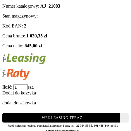
Numer katalogowy:
AJ_21083
Stan magazynowy:
Kod EAN:
2
Cena brutto:
1 039,35 zł
Cena netto:
845,00 zł
Ilość:
szt.
Dodaj do koszyka
dodaj do schowka
WEŹ LEASING TERAZ
Przed wzięciem leasingu potwierdź asortyment i cenę tel.:
22 364 55 55
,
601 448 449
lub @:
bok@wyposazamyfirmy.pl