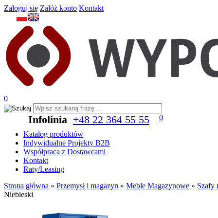
Zaloguj się
Załóż konto
Kontakt
0
Infolinia
+48 22 364 55 55
0
Katalog produktów
Indywidualne Projekty B2B
Współpraca z Dostawcami
Kontakt
Raty/Leasing
Strona główna
»
Przemysł i magazyn
»
Meble Magazynowe
»
Szafy 
Niebieski