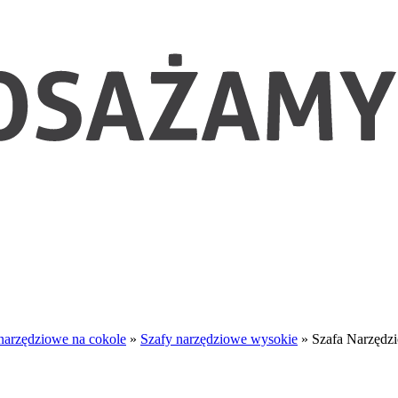
narzędziowe na cokole
»
Szafy narzędziowe wysokie
»
Szafa Narzędz