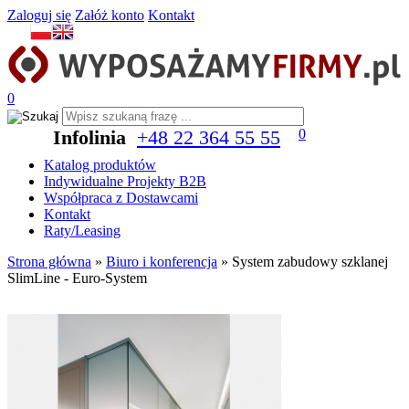
Zaloguj się
Załóż konto
Kontakt
0
Infolinia
+48 22 364 55 55
0
Katalog produktów
Indywidualne Projekty B2B
Współpraca z Dostawcami
Kontakt
Raty/Leasing
Strona główna
»
Biuro i konferencja
»
System zabudowy szklanej
SlimLine - Euro-System