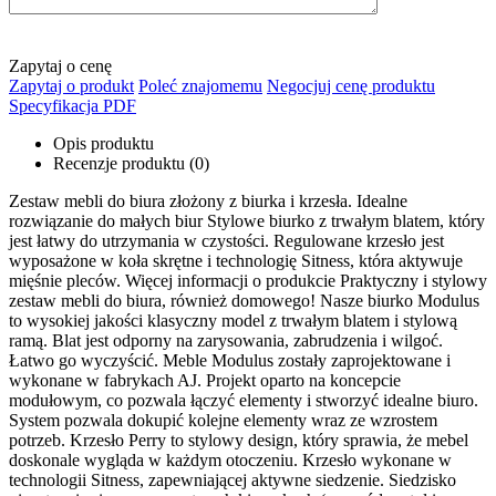
Zapytaj o cenę
Zapytaj o produkt
Poleć znajomemu
Negocjuj cenę produktu
Specyfikacja PDF
Opis produktu
Recenzje produktu (0)
Zestaw mebli do biura złożony z biurka i krzesła. Idealne
rozwiązanie do małych biur Stylowe biurko z trwałym blatem, który
jest łatwy do utrzymania w czystości. Regulowane krzesło jest
wyposażone w koła skrętne i technologię Sitness, która aktywuje
mięśnie pleców. Więcej informacji o produkcie Praktyczny i stylowy
zestaw mebli do biura, również domowego! Nasze biurko Modulus
to wysokiej jakości klasyczny model z trwałym blatem i stylową
ramą. Blat jest odporny na zarysowania, zabrudzenia i wilgoć.
Łatwo go wyczyścić. Meble Modulus zostały zaprojektowane i
wykonane w fabrykach AJ. Projekt oparto na koncepcie
modułowym, co pozwala łączyć elementy i stworzyć idealne biuro.
System pozwala dokupić kolejne elementy wraz ze wzrostem
potrzeb. Krzesło Perry to stylowy design, który sprawia, że mebel
doskonale wygląda w każdym otoczeniu. Krzesło wykonane w
technologii Sitness, zapewniającej aktywne siedzenie. Siedzisko