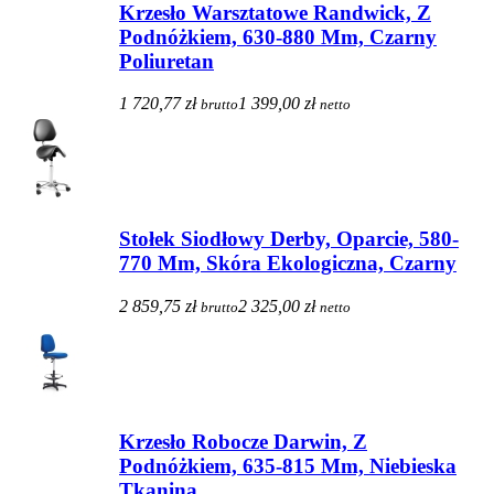
Krzesło Warsztatowe Randwick, Z
Podnóżkiem, 630-880 Mm, Czarny
Poliuretan
1 720,77 zł
1 399,00 zł
brutto
netto
Stołek Siodłowy Derby, Oparcie, 580-
770 Mm, Skóra Ekologiczna, Czarny
2 859,75 zł
2 325,00 zł
brutto
netto
Krzesło Robocze Darwin, Z
Podnóżkiem, 635-815 Mm, Niebieska
Tkanina