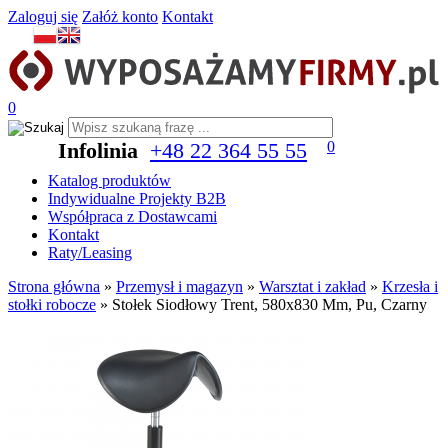
Zaloguj się
Załóż konto
Kontakt
0
Infolinia
+48 22 364 55 55
0
Katalog produktów
Indywidualne Projekty B2B
Współpraca z Dostawcami
Kontakt
Raty/Leasing
Strona główna
»
Przemysł i magazyn
»
Warsztat i zakład
»
Krzesła i
stołki robocze
»
Stołek Siodłowy Trent, 580x830 Mm, Pu, Czarny