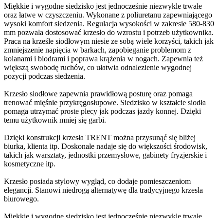
Miękkie i wygodne siedzisko jest jednocześnie niezwykle trwałe
oraz łatwe w czyszczeniu. Wykonane z poliuretanu zapewniającego
wysoki komfort siedzenia. Regulacja wysokości w zakresie 580-830
mm pozwala dostosować krzesło do wzrostu i potrzeb użytkownika.
Praca na krześle siodłowym niesie ze sobą wiele korzyści, takich jak
zmniejszenie napięcia w barkach, zapobieganie problemom z
kolanami i biodrami i poprawa krążenia w nogach. Zapewnia też
większą swobodę ruchów, co ułatwia odnalezienie wygodnej
pozycji podczas siedzenia.
Krzesło siodłowe zapewnia prawidłową posturę oraz pomaga
trenować mięśnie przykręgosłupowe. Siedzisko w kształcie siodła
pomaga utrzymać proste plecy jak podczas jazdy konnej. Dzięki
temu użytkownik mniej się garbi.
Dzięki konstrukcji krzesła TRENT można przysunąć się bliżej
biurka, klienta itp. Doskonale nadaje się do większości środowisk,
takich jak warsztaty, jednostki przemysłowe, gabinety fryzjerskie i
kosmetyczne itp.
Krzesło posiada stylowy wygląd, co dodaje pomieszczeniom
elegancji. Stanowi niedrogą alternatywę dla tradycyjnego krzesła
biurowego.
Miękkie i wygodne siedzisko jest jednocześnie niezwykle trwałe