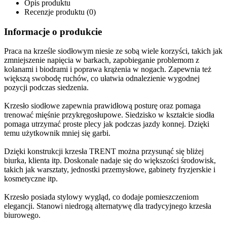
Opis produktu
Recenzje produktu (0)
Informacje o produkcie
Praca na krześle siodłowym niesie ze sobą wiele korzyści, takich jak
zmniejszenie napięcia w barkach, zapobieganie problemom z
kolanami i biodrami i poprawa krążenia w nogach. Zapewnia też
większą swobodę ruchów, co ułatwia odnalezienie wygodnej
pozycji podczas siedzenia.
Krzesło siodłowe zapewnia prawidłową posturę oraz pomaga
trenować mięśnie przykręgosłupowe. Siedzisko w kształcie siodła
pomaga utrzymać proste plecy jak podczas jazdy konnej. Dzięki
temu użytkownik mniej się garbi.
Dzięki konstrukcji krzesła TRENT można przysunąć się bliżej
biurka, klienta itp. Doskonale nadaje się do większości środowisk,
takich jak warsztaty, jednostki przemysłowe, gabinety fryzjerskie i
kosmetyczne itp.
Krzesło posiada stylowy wygląd, co dodaje pomieszczeniom
elegancji. Stanowi niedrogą alternatywę dla tradycyjnego krzesła
biurowego.