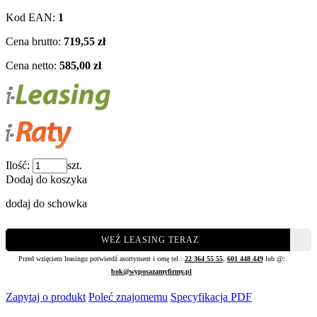
Kod EAN:
1
Cena brutto:
719,55 zł
Cena netto:
585,00 zł
Ilość:
szt.
Dodaj do koszyka
dodaj do schowka
WEŹ LEASING TERAZ
Przed wzięciem leasingu potwierdź asortyment i cenę tel.:
22 364 55 55
,
601 448 449
lub @:
bok@wyposazamyfirmy.pl
Zapytaj o produkt
Poleć znajomemu
Specyfikacja PDF