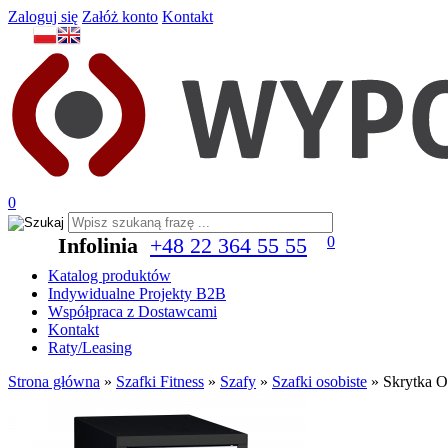
Zaloguj się
Załóż konto
Kontakt
0
Infolinia
+48 22 364 55 55
0
Katalog produktów
Indywidualne Projekty B2B
Współpraca z Dostawcami
Kontakt
Raty/Leasing
Strona główna
»
Szafki Fitness
»
Szafy
»
Szafki osobiste
»
Skrytka O