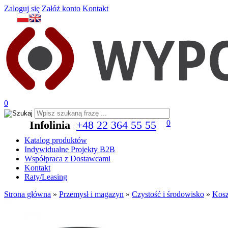
Zaloguj się
Załóż konto
Kontakt
0
Infolinia
+48 22 364 55 55
0
Katalog produktów
Indywidualne Projekty B2B
Współpraca z Dostawcami
Kontakt
Raty/Leasing
Strona główna
»
Przemysł i magazyn
»
Czystość i środowisko
»
Kosz