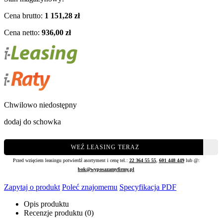
Cena brutto:
1 151,28 zł
Cena netto:
936,00 zł
Chwilowo niedostępny
dodaj do schowka
WEŹ LEASING TERAZ
Przed wzięciem leasingu potwierdź asortyment i cenę tel.:
22 364 55 55
,
601 448 449
lub @:
bok@wyposazamyfirmy.pl
Zapytaj o produkt
Poleć znajomemu
Specyfikacja PDF
Opis produktu
Recenzje produktu (0)