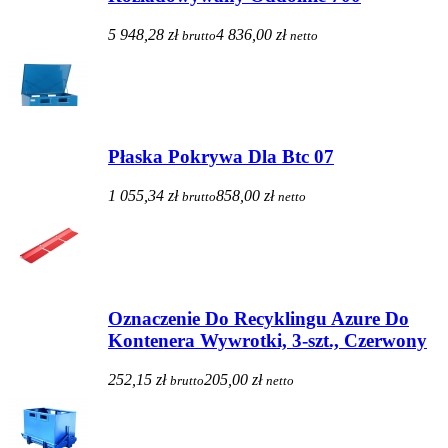
5 948,28 zł
4 836,00 zł
brutto
netto
Płaska Pokrywa Dla Btc 07
1 055,34 zł
858,00 zł
brutto
netto
Oznaczenie Do Recyklingu Azure Do
Kontenera Wywrotki, 3-szt., Czerwony
252,15 zł
205,00 zł
brutto
netto