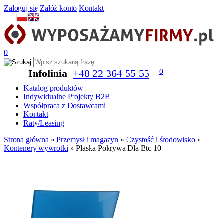
Zaloguj się
Załóż konto
Kontakt
0
Infolinia
+48 22 364 55 55
0
Katalog produktów
Indywidualne Projekty B2B
Współpraca z Dostawcami
Kontakt
Raty/Leasing
Strona główna
»
Przemysł i magazyn
»
Czystość i środowisko
»
Kontenery wywrotki
»
Płaska Pokrywa Dla Btc 10