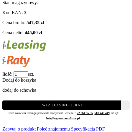
Stan magazynowy:
Kod EAN:
2
Cena brutto:
547,35 zł
Cena netto:
445,00 zł
Ilość:
szt.
Dodaj do koszyka
dodaj do schowka
WEŹ LEASING TERAZ
Przed wzięciem leasingu potwierdź asortyment i cenę tel.:
22 364 55 55
,
601 448 449
lub @:
bok@wyposazamyfirmy.pl
Zapytaj o produkt
Poleć znajomemu
Specyfikacja PDF