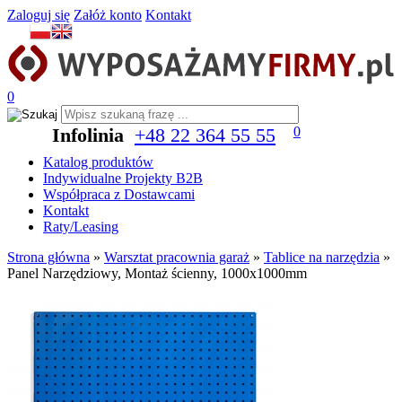
Zaloguj się
Załóż konto
Kontakt
0
Infolinia
+48 22 364 55 55
0
Katalog produktów
Indywidualne Projekty B2B
Współpraca z Dostawcami
Kontakt
Raty/Leasing
Strona główna
»
Warsztat pracownia garaż
»
Tablice na narzędzia
»
Panel Narzędziowy, Montaż ścienny, 1000x1000mm