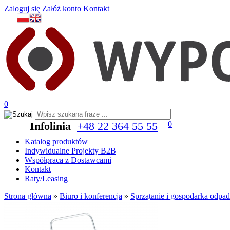
Zaloguj się
Załóż konto
Kontakt
0
Infolinia
+48 22 364 55 55
0
Katalog produktów
Indywidualne Projekty B2B
Współpraca z Dostawcami
Kontakt
Raty/Leasing
Strona główna
»
Biuro i konferencja
»
Sprzątanie i gospodarka odpa