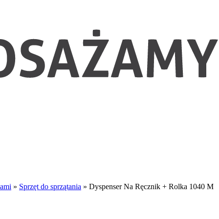
dami
»
Sprzęt do sprzątania
»
Dyspenser Na Ręcznik + Rolka 1040 M