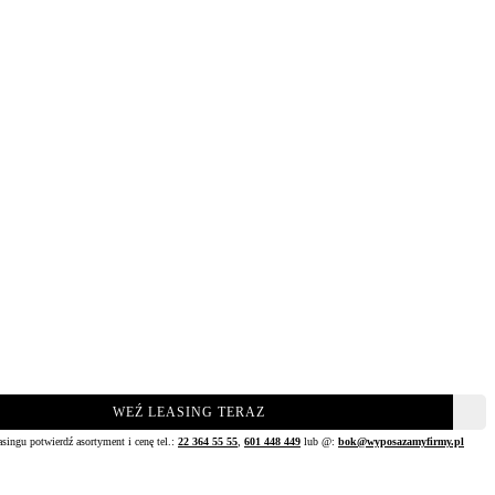
WEŹ LEASING TERAZ
asingu potwierdź asortyment i cenę tel.:
22 364 55 55
,
601 448 449
lub @:
bok@wyposazamyfirmy.pl