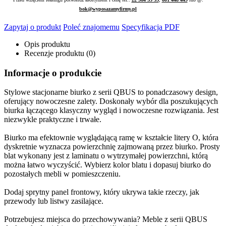
bok@wyposazamyfirmy.pl
Zapytaj o produkt
Poleć znajomemu
Specyfikacja PDF
Opis produktu
Recenzje produktu (0)
Informacje o produkcie
Stylowe stacjonarne biurko z serii QBUS to ponadczasowy design,
oferujący nowoczesne zalety. Doskonały wybór dla poszukujących
biurka łączącego klasyczny wygląd i nowoczesne rozwiązania. Jest
niezwykle praktyczne i trwałe.
Biurko ma efektownie wyglądającą ramę w kształcie litery O, która
dyskretnie wyznacza powierzchnię zajmowaną przez biurko. Prosty
blat wykonany jest z laminatu o wytrzymałej powierzchni, którą
można łatwo wyczyścić. Wybierz kolor blatu i dopasuj biurko do
pozostałych mebli w pomieszczeniu.
Dodaj sprytny panel frontowy, który ukrywa takie rzeczy, jak
przewody lub listwy zasilające.
Potrzebujesz miejsca do przechowywania? Meble z serii QBUS