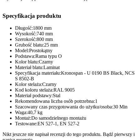
Specyfikacja produktu
Długość:1800 mm
Wysokość:740 mm
Szerokość:800 mm
Grubość blatu:25 mm
Model:Prostokątny
Podstawa:Rama typu O
Kolor blatu:Czarny
Materiał blatu:Laminat
Specyfikacja materiału:Kronospan - U 0190 BS Black, NCS
S 8502-B
Kolor stelaża:Czarny
Kod koloru stelaża:RAL 9005
Materiał podstawy:Stal
Rekomendowana liczba osób potrzebna:1
Szacowany czas przygotowania do użytku/osoba:30 Min
Waga:40,7 kg
Montaż:Do samodzielnego montażu
Testowane:EN 527-1, EN 527-2
Nikt jeszcze nie napisał recenzji do tego produktu. Bądź pierwszy i
napisz recenzję.