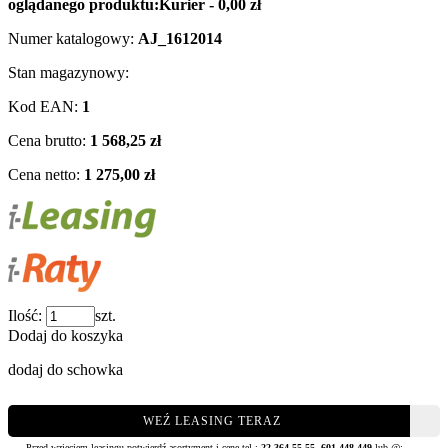
oglądanego produktu:
Kurier - 0,00 zł
Numer katalogowy:
AJ_1612014
Stan magazynowy:
Kod EAN:
1
Cena brutto:
1 568,25 zł
Cena netto:
1 275,00 zł
Ilość:
szt.
Dodaj do koszyka
dodaj do schowka
WEŹ LEASING TERAZ
Przed wzięciem leasingu potwierdź asortyment i cenę tel.:
22 364 55 55
,
601 448 449
lub @: