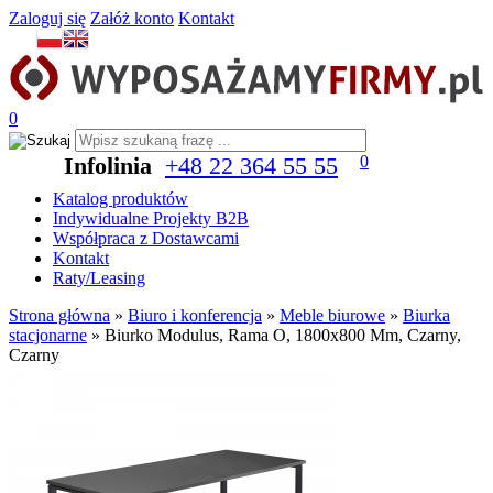
Zaloguj się
Załóż konto
Kontakt
0
Infolinia
+48 22 364 55 55
0
Katalog produktów
Indywidualne Projekty B2B
Współpraca z Dostawcami
Kontakt
Raty/Leasing
Strona główna
»
Biuro i konferencja
»
Meble biurowe
»
Biurka
stacjonarne
»
Biurko Modulus, Rama O, 1800x800 Mm, Czarny,
Czarny