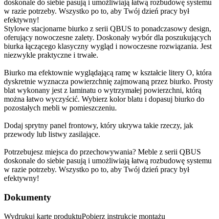
doskonale do siebie pasują i umożliwiają łatwą rozbudowę systemu
w razie potrzeby. Wszystko po to, aby Twój dzień pracy był
efektywny!
Stylowe stacjonarne biurko z serii QBUS to ponadczasowy design,
oferujący nowoczesne zalety. Doskonały wybór dla poszukujących
biurka łączącego klasyczny wygląd i nowoczesne rozwiązania. Jest
niezwykle praktyczne i trwałe.
Biurko ma efektownie wyglądającą ramę w kształcie litery O, która
dyskretnie wyznacza powierzchnię zajmowaną przez biurko. Prosty
blat wykonany jest z laminatu o wytrzymałej powierzchni, którą
można łatwo wyczyścić. Wybierz kolor blatu i dopasuj biurko do
pozostałych mebli w pomieszczeniu.
Dodaj sprytny panel frontowy, który ukrywa takie rzeczy, jak
przewody lub listwy zasilające.
Potrzebujesz miejsca do przechowywania? Meble z serii QBUS
doskonale do siebie pasują i umożliwiają łatwą rozbudowę systemu
w razie potrzeby. Wszystko po to, aby Twój dzień pracy był
efektywny!
Dokumenty
Wydrukuj kartę produktuPobierz instrukcję montażu